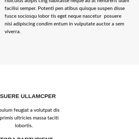
ridiculus adipis cing habitasse neque ad at hendrerit diam
facilisi semper. Potenti pen atibus quisque suspen disse
fusce sociosqu lobor tis eget neque nascetur posuere
nisi adipiscing condim entum in vulputate auctor a sem
viverra.
SUERE ULLAMCPER
bulum feugiat a volutpat dis
rimis ultricies massa taciti
lobortis.