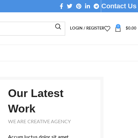
Contact Us
0
LOGIN / REGISTER
$
0.00
Our Latest
Work
WE ARE CREATIVE AGENCY
Accum luctus dolor sit amet,