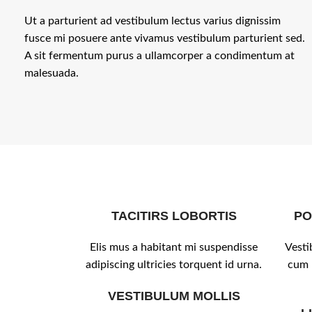
Ut a parturient ad vestibulum lectus varius dignissim
fusce mi posuere ante vivamus vestibulum parturient sed.
A sit fermentum purus a ullamcorper a condimentum at
malesuada.
TACITIRS LOBORTIS
PO
Elis mus a habitant mi suspendisse
Vesti
adipiscing ultricies torquent id urna.
cum p
VESTIBULUM MOLLIS